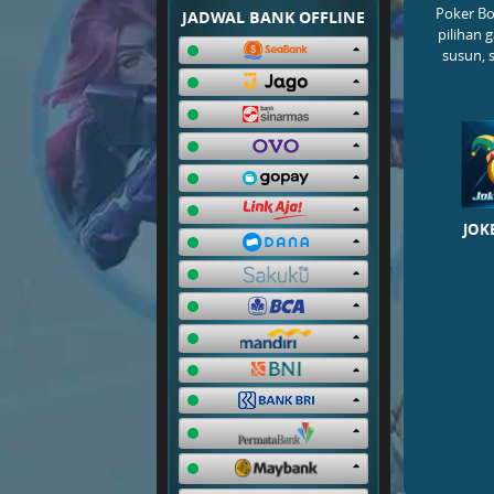
Poker Bo
JADWAL BANK OFFLINE
pilihan 
susun, 
JOK