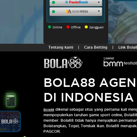
Online
Offline
Gangguan
Tentang kami
|
Cara Betting
|
Link Bola
Lisensi
BOLA88 AGEN
DI INDONESIA
dikenal sebagai situs yang pertama kali men
Bola88
mempopulerkan taruhan game sport online, Bola88
member. Bola88 tidak hanya menyajikan permainan s
Bolatangkas, Togel, Tembak ikan. Bola88 merupakan 
PAGCOR.