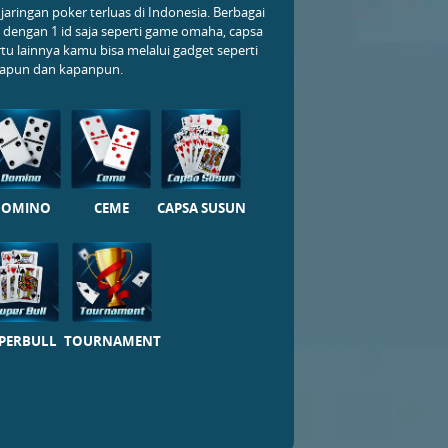
ringan poker terluas di Indonesia. Berbagai
up dengan 1 id saja seperti game omaha, capsa
u lainnya kamu bisa melalui gadget seperti
napun dan kapanpun.
DOMINO
CEME
CAPSA SUSUN
PERBULL
TOURNAMENT