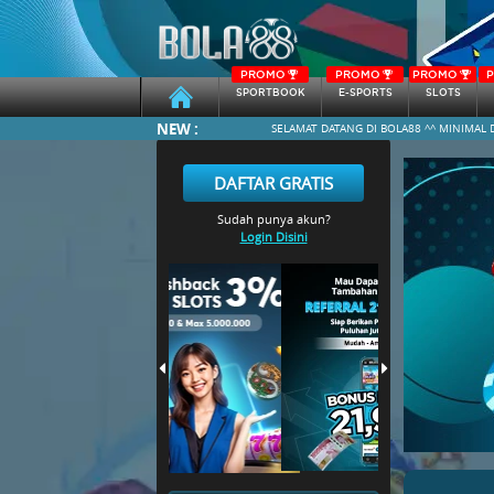
PROMO
PROMO
PROMO
SPORTBOOK
E-SPORTS
SLOTS
NEW :
SELAMAT DATANG DI BOLA88 ^^ MINIMAL DEPOSIT 
DAFTAR GRATIS
Sudah punya akun?
Login Disini